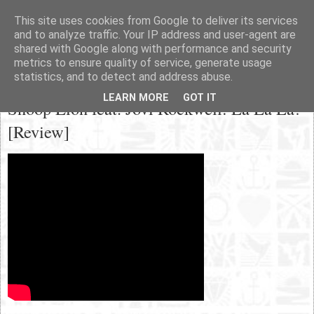
This site uses cookies from Google to deliver its services
and to analyze traffic. Your IP address and user-agent are
shared with Google along with performance and security
metrics to ensure quality of service, generate usage
statistics, and to detect and address abuse.
Samstag, 21. Juli 2012
LEARN MORE
GOT IT
Snoop Lion feat. Jovi Rockwell: La La La!
[Review]