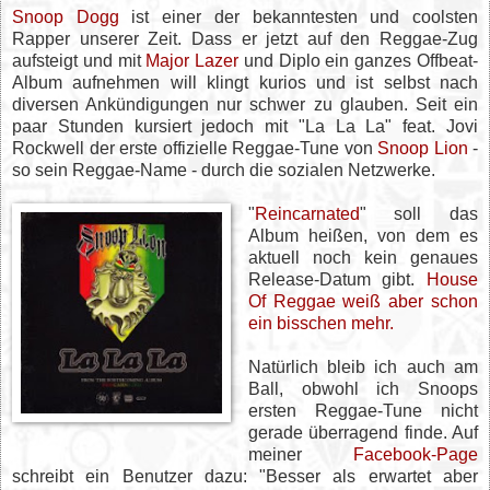
Snoop Dogg
ist einer der bekanntesten und coolsten
Rapper unserer Zeit. Dass er jetzt auf den Reggae-Zug
aufsteigt und mit
Major Lazer
und Diplo ein ganzes Offbeat-
Album aufnehmen will klingt kurios und ist selbst nach
diversen Ankündigungen nur schwer zu glauben. Seit ein
paar Stunden kursiert jedoch mit "La La La" feat. Jovi
Rockwell der erste offizielle Reggae-Tune von
Snoop Lion
-
so sein Reggae-Name - durch die sozialen Netzwerke.
"
Reincarnated
" soll das
Album heißen, von dem es
aktuell noch kein genaues
Release-Datum gibt.
House
Of Reggae weiß aber schon
ein bisschen mehr.
Natürlich bleib ich auch am
Ball, obwohl ich Snoops
ersten Reggae-Tune nicht
gerade überragend finde. Auf
meiner
Facebook-Page
schreibt ein Benutzer dazu: "Besser als erwartet aber