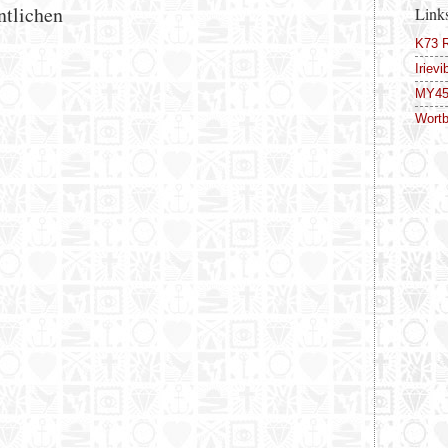
ntlichen
Link
K73 
Iriev
MY45 
Wortb