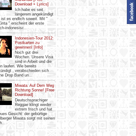
Download + Lyrics]
Ich habe es seit
längerem angekündigt
t ist es endlich soweit. Mit "
inta " erscheint der erste
ch-indonesisc...
Indonesien-Tour 2012:
Postkarten zu
gewinnen! [Info]
Noch gut drei
Wochen. Unsere Visa
sind in Arbeit und die
n laufen. Wie bereits
ündigt , verabschieden sich
ne Drop Band un...
Miwata: Auf Dem Weg
Richtung Sonne! [Free
Download]
Deutschsprachiger
Reggae klingt wieder
extrem frisch und hat
eues Gesicht: der gebürtige
lberger Miwata sorgt mit seinen
h...