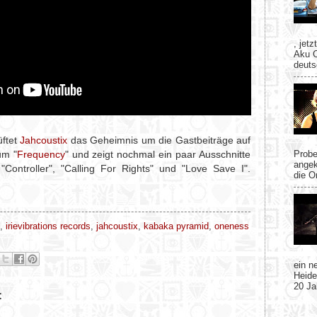
, jetz
Aku C
deuts
üftet
Jahcoustix
das Geheimnis um die Gastbeiträge auf
Probe
um "
Frequency
" und zeigt nochmal ein paar Ausschnitte
angek
Controller", "Calling For Rights" und "Love Save I".
die O
,
irievibrations records
,
jahcoustix
,
kabaka pyramid
,
oneness
ein n
Heide
20 Ja
: