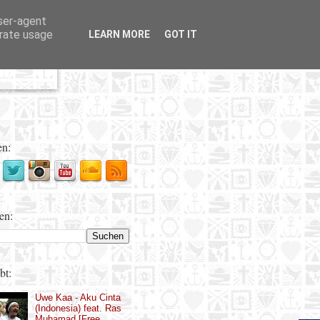
user-agent
erate usage
LEARN MORE
GOT IT
en:
en:
bt:
Uwe Kaa - Aku Cinta
(Indonesia) feat. Ras
Muhamad [Free