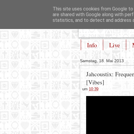
This site uses cookies from Google to d
are shared with Google along with perf
statistics, and to detect and address 
Info
Live
Samstag, 18. Mai 2013
Jahcoustix: Frequen
[Vibes]
um
10:39