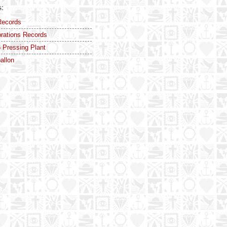
s:
Records
ibrations Records
Pressing Plant
allon