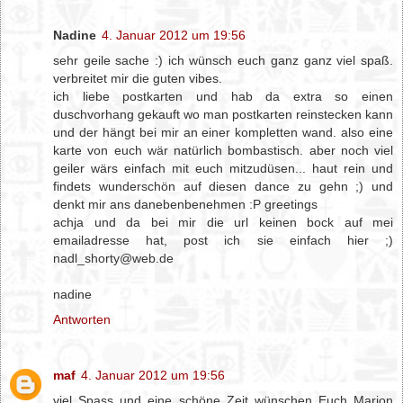
Nadine
4. Januar 2012 um 19:56
sehr geile sache :) ich wünsch euch ganz ganz viel spaß.
verbreitet mir die guten vibes.
ich liebe postkarten und hab da extra so einen
duschvorhang gekauft wo man postkarten reinstecken kann
und der hängt bei mir an einer kompletten wand. also eine
karte von euch wär natürlich bombastisch. aber noch viel
geiler wärs einfach mit euch mitzudüsen... haut rein und
findets wunderschön auf diesen dance zu gehn ;) und
denkt mir ans danebenbenehmen :P greetings
achja und da bei mir die url keinen bock auf mei
emailadresse hat, post ich sie einfach hier ;)
nadl_shorty@web.de
nadine
Antworten
maf
4. Januar 2012 um 19:56
viel Spass und eine schöne Zeit wünschen Euch Marion