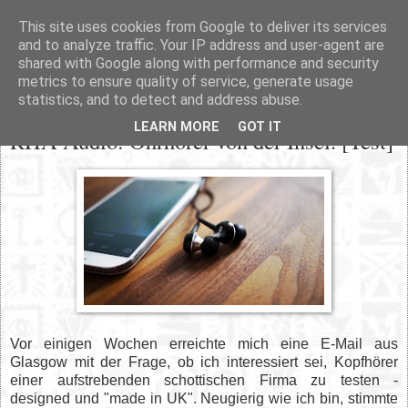
This site uses cookies from Google to deliver its services
and to analyze traffic. Your IP address and user-agent are
shared with Google along with performance and security
metrics to ensure quality of service, generate usage
statistics, and to detect and address abuse.
Dienstag, 30. Juli 2013
LEARN MORE
GOT IT
RHA Audio: Ohrhörer von der Insel. [Test]
Vor einigen Wochen erreichte mich eine E-Mail aus
Glasgow mit der Frage, ob ich interessiert sei, Kopfhörer
einer aufstrebenden schottischen Firma zu testen -
designed und "made in UK". Neugierig wie ich bin, stimmte