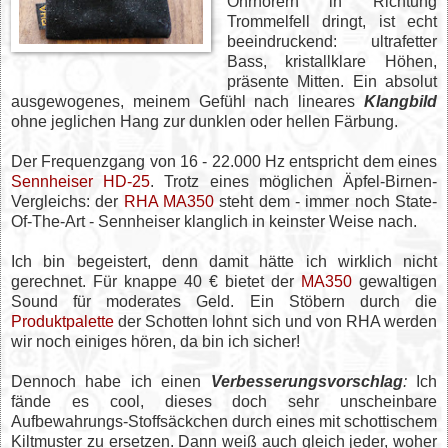
Ohrhörern in Richtung
Trommelfell dringt, ist echt
beeindruckend: ultrafetter
Bass, kristallklare Höhen,
präsente Mitten. Ein absolut
ausgewogenes, meinem Gefühl nach lineares
Klangbild
ohne jeglichen Hang zur dunklen oder hellen Färbung.
Der Frequenzgang von 16 - 22.000 Hz entspricht dem eines
Sennheiser HD-25
. Trotz eines möglichen Äpfel-Birnen-
Vergleichs: der
RHA MA350
steht dem - immer noch State-
Of-The-Art - Sennheiser klanglich in keinster Weise nach.
Ich bin begeistert, denn damit hätte ich wirklich nicht
gerechnet. Für knappe 40 € bietet der
MA350
gewaltigen
Sound für moderates Geld. Ein Stöbern durch die
Produktpalette
der Schotten lohnt sich und von RHA werden
wir noch einiges hören, da bin ich sicher!
Dennoch habe ich einen
Verbesserungsvorschlag
:
Ich
fände es cool, dieses doch sehr unscheinbare
Aufbewahrungs-Stoffsäckchen durch eines mit schottischem
Kiltmuster zu ersetzen. Dann weiß auch gleich jeder, woher