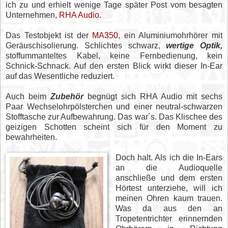
ich zu und erhielt wenige Tage später Post vom besagten
Unternehmen,
RHA Audio
.
Das Testobjekt ist der
MA350
, ein Aluminiumohrhörer mit
Geräuschisolierung. Schlichtes schwarz,
wertige Optik,
stoffummanteltes Kabel, keine Fernbedienung, kein
Schnick-Schnack. Auf den ersten Blick wirkt dieser In-Ear
auf das Wesentliche reduziert.
Auch beim
Zubehör
begnügt sich RHA Audio mit sechs
Paar Wechselohrpölsterchen und einer neutral-schwarzen
Stofftasche zur Aufbewahrung. Das war´s. Das Klischee des
geizigen Schotten scheint sich für den Moment zu
bewahrheiten.
Doch halt. Als ich die In-Ears
an die Audioquelle
anschließe und dem ersten
Hörtest unterziehe, will ich
meinen Ohren kaum trauen.
Was da aus den an
Tropetentrichter erinnernden