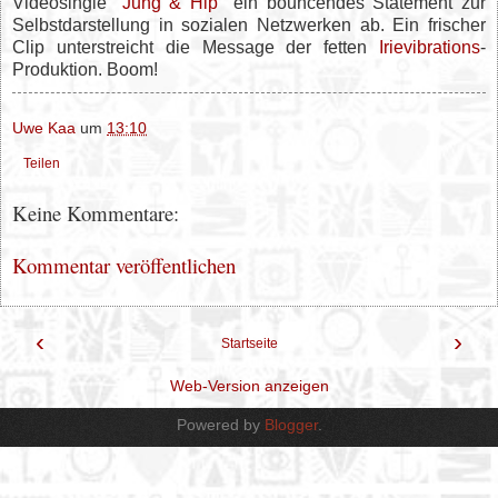
Videosingle "
Jung & Hip
" ein bouncendes Statement zur
Selbstdarstellung in sozialen Netzwerken ab. Ein frischer
Clip unterstreicht die Message der fetten
Irievibrations
-
Produktion. Boom!
Uwe Kaa
um
13:10
Teilen
Keine Kommentare:
Kommentar veröffentlichen
‹
›
Startseite
Web-Version anzeigen
Powered by
Blogger
.