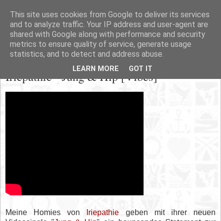
This site uses cookies from Google to deliver its services
and to analyze traffic. Your IP address and user-agent are
shared with Google along with performance and security
metrics to ensure quality of service, generate usage
statistics, and to detect and address abuse.
Dienstag, 28. Juli 2015
LEARN MORE
GOT IT
Iriepathie - Jung & Hip [Vibes]
Meine Homies von
Iriepathie
geben mit ihrer neuen