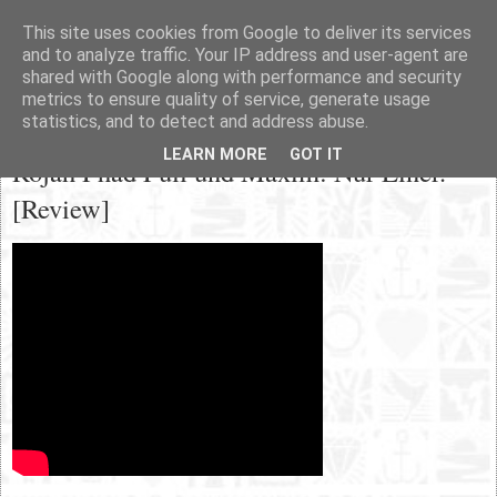
This site uses cookies from Google to deliver its services
and to analyze traffic. Your IP address and user-agent are
shared with Google along with performance and security
metrics to ensure quality of service, generate usage
statistics, and to detect and address abuse.
Dienstag, 5. Juni 2012
LEARN MORE
GOT IT
Rojah Phad Full und Maxim: Nur Einer.
[Review]