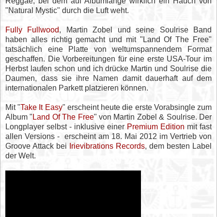
Reggae, bei dem auf Albumlänge wirklich ein Hauch von
"Natural Mystic" durch die Luft weht.
Fully Fullwood
, Martin Zobel und seine Soulrise Band
haben alles richtig gemacht und mit "Land Of The Free"
tatsächlich eine Platte von weltumspannendem Format
geschaffen. Die Vorbereitungen für eine erste USA-Tour im
Herbst laufen schon und ich drücke Martin und Soulrise die
Daumen, dass sie ihre Namen damit dauerhaft auf dem
internationalen Parkett platzieren können.
Mit "
Take It Easy
" erscheint heute die erste Vorabsingle zum
Album "
Land Of The Free
" von Martin Zobel & Soulrise. Der
Longplayer selbst - inklusive einer
Premium Edition
mit fast
allen Versions - erscheint am 18. Mai 2012 im Vertrieb von
Groove Attack bei
Irievibrations Records
, dem besten Label
der Welt.